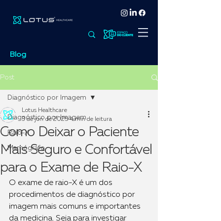
Blog
Post
Diagnóstico por Imagem
Lotus Healthcare
Diagnóstico por Imagem
3 de jun. de 2025
4 min de leitura
Como Deixar o Paciente
Raio-X
Mais Seguro e Confortável
Mamógrafo
para o Exame de Raio-X
O exame de raio-X é um dos 
procedimentos de diagnóstico por 
imagem mais comuns e importantes 
da medicina. Seja para investigar 