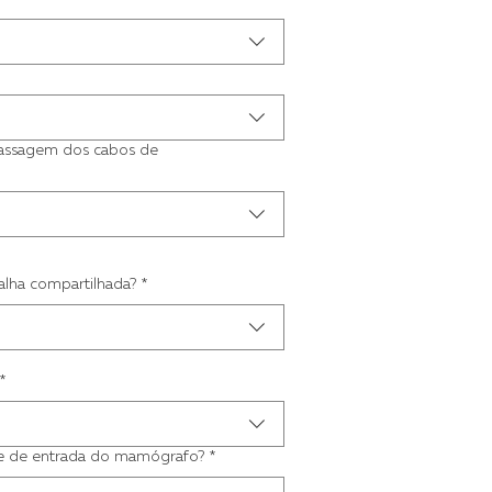
passagem dos cabos de
alha compartilhada?
*
*
ne de entrada do mamógrafo?
*