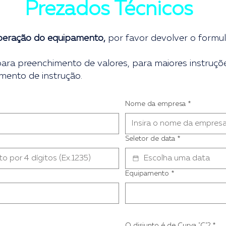
Prezados Técnicos
iberação do equipamento,
por favor devolver o formul
para preenchimento de valores, para maiores instruçõ
mento de instrução.
Nome da empresa
*
Seletor de data
*
Equipamento
*
O disjunto é de Curva "C"?
*