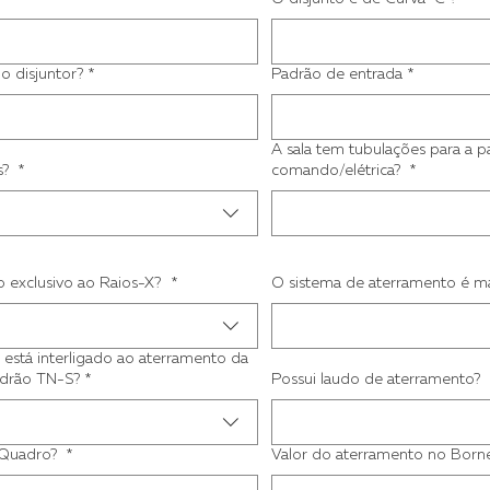
o disjuntor?
*
Padrão de entrada
*
A sala tem tubulações para a 
s?
*
comando/elétrica?
*
o exclusivo ao Raios-X?
*
O sistema de aterramento é m
 está interligado ao aterramento da
adrão TN-S?
*
Possui laudo de aterramento?
 Quadro?
*
Valor do aterramento no Bor