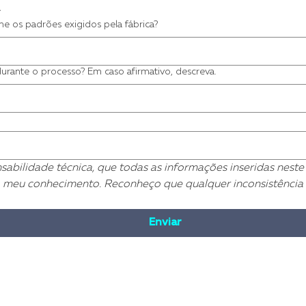
me os padrões exigidos pela fábrica?
urante o processo? Em caso afirmativo, descreva.
abilidade técnica, que todas as informações inseridas neste 
o meu conhecimento. Reconheço que qualquer inconsistência 
Enviar
ida dos Pinheirais, nº 999, Chapada, Araucária/PR - 83707-762 - Fone: 41
la Padoan, nº 45, Fraron, Pato Branco/PR, 85503-380 l CNPJ 02.799.882