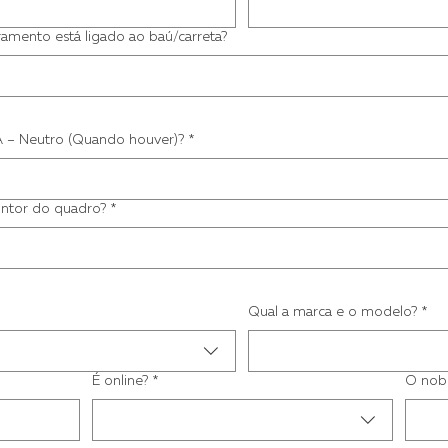
amento está ligado ao baú/carreta?
A – Neutro (Quando houver)?
*
untor do quadro?
*
Qual a marca e o modelo?
*
É online?
*
O nobr