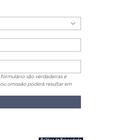
formulário são verdadeiras e 
ou omissão poderá resultar em 
 3074-2100
/0001-22
Política de Privacidade