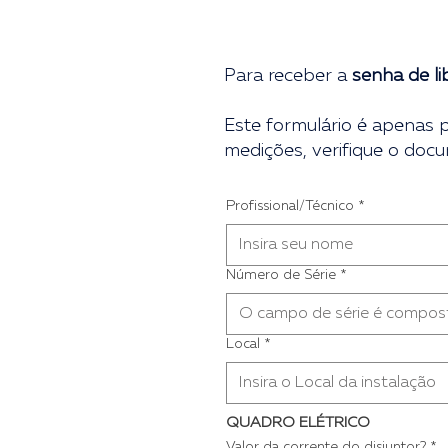
Para receber a
senha de l
Este formulário é apenas 
medições, verifique o docu
Profissional/Técnico
*
Número de Série
*
Local
*
QUADRO ELÉTRICO
Valor da corrente do disjuntor?
*