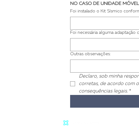
NO CASO DE UNIDADE MÓVEL
Foi instalado o Kit Sísmico confor
Foi necessária alguma adaptação d
Outras observações:
Declaro, sob minha respons
corretas, de acordo com 
consequências legais.
*
Unidade Administrativa/Comercial
I Aven
Unidade Fabril
I Avenida Elisa Rosa Col