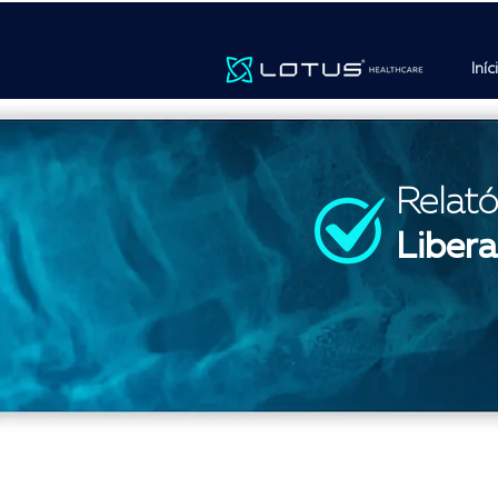
Iníc
Relat
Liber